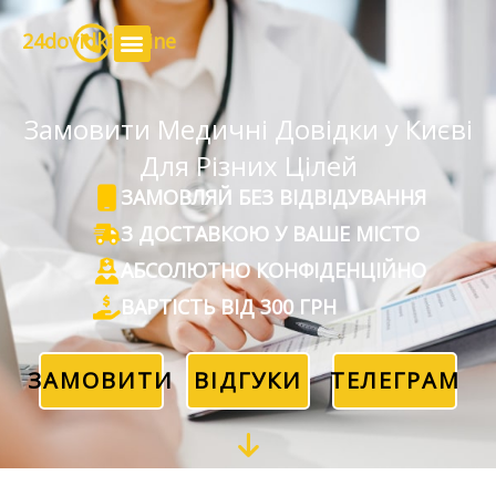
24dovidki.online
Замовити Медичні Довідки у Києві
Для Різних Цілей
ЗАМОВЛЯЙ БЕЗ ВІДВІДУВАННЯ
З ДОСТАВКОЮ У ВАШЕ МІСТО
АБСОЛЮТНО КОНФІДЕНЦІЙНО
ВАРТІСТЬ ВІД 300 ГРН
ЗАМОВИТИ
ВІДГУКИ
ТЕЛЕГРАМ