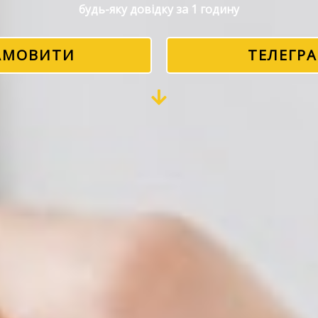
будь-яку довідку за 1 годину
АМОВИТИ
ТЕЛЕГР