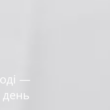
оді —
 день