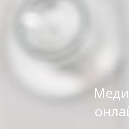
Меди
онла