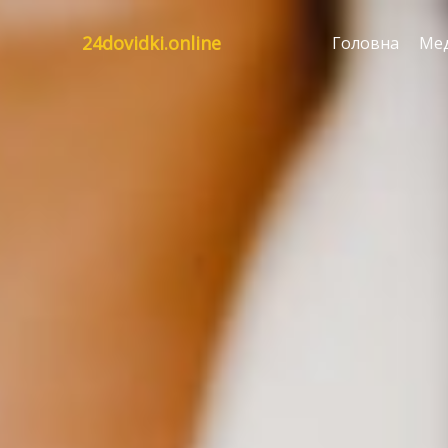
24dovidki.online
Головна
Ме