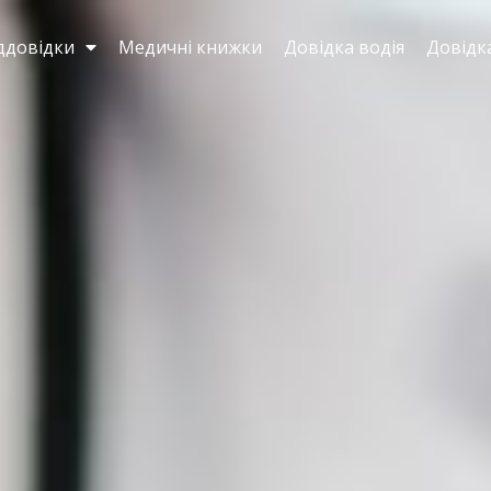
ддовідки
Медичні книжки
Довідка водія
Довідк